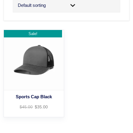
Sale!
Sports Cap Black
$
45.00
$
35.00