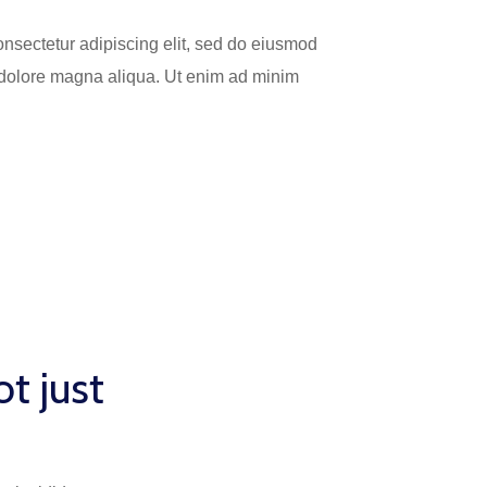
onsectetur adipiscing elit, sed do eiusmod
t dolore magna aliqua. Ut enim ad minim
t just