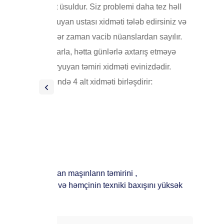
 ehtiyatına sahib
rə kombi
 olunmalıdır. Kombi
lardır:
test edilməsi
;
nı, detal dəyişimi,
nı yüksək