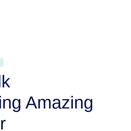
lk
ing Amazing
r