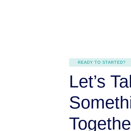
READY TO STARTED?
Let’s Ta
Someth
Togethe