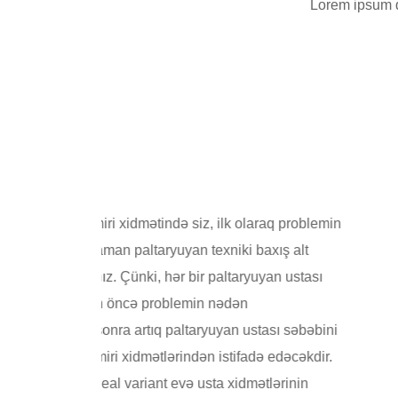
Lorem ipsum do
i xidməti yeni
da sıradan çıxmış
əkilf etməyə imkan
anaşma tələb edən